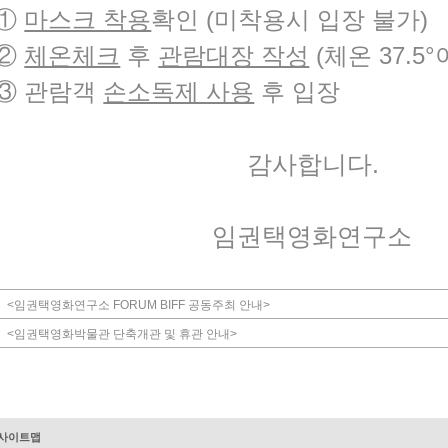
①
마스크 착용
확인
(
미착용시 입장 불가
)
②
체온체크
후
관람대장 작성
(
체온
37.5°
③
관람객
손소독제 사용
후 입장
감사합니다
.
임권택영화연구소
<임권택영화연구소 FORUM BIFF 공동주최 안내>
<임권택영화박물관 단축개관 및 휴관 안내>
사이트맵