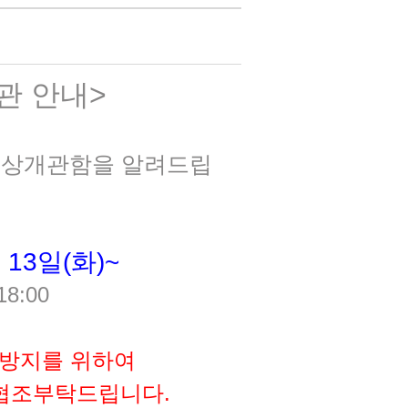
관 안내
>
정상개관함을 알려드립
 13
일
(
화
)~
18:00
방지를 위하여
 협조부탁드립니다
.