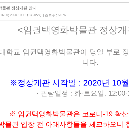
물관 정상개관 안내
:16:00) 2020-10-12 (13:20:27)
| 조회수 :
5,076
<
임권택영화박물관 정상개
대학교 임권택영화박물관이 명일 부로 
니다
.
※정상개관 시작일 :
2020
년 10
월
·
관람일정
:
화
-
토요일
, 12:00-
※
임권택영화박물관은 코로나
-19
확산
박물관 입장 전 아래사항들을 체크하오니