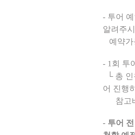
- 투어 
알려주
예약가
- 1
회 투
└
총 
어 진행
참고바
- 투어 