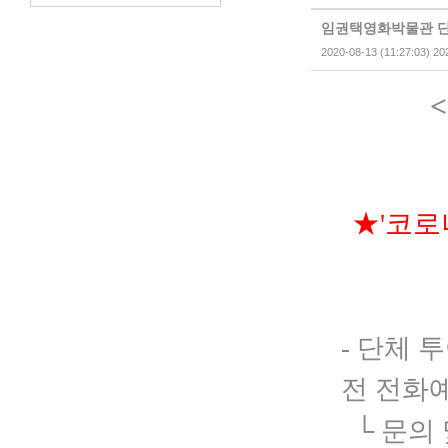
임권택영화박물관 단
2020-08-13 (11:27:03) 20
<
★'코로
- 단체
전 전화
└
문의 