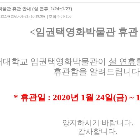
 휴관 안내 (설 연휴. 1/24~1/27)
:12:14) 2020-01-21 (10:19:36)
| 조회수 :
6,156
<
임권택영화박물관 휴관
서대학교 임권택영화박물관이
설 연휴
휴관함을 알려드립니다
*
휴관일
: 2020
년
1
월
24
일
(
금
) ~ 
양지하시기 바랍니다
.
감사합니다
.